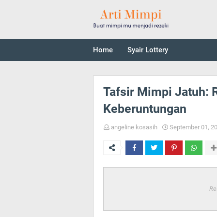
Home
Syair Lottery
Tafsir Mimpi Jatuh:
Keberuntungan
angeline kosasih
September 01, 2
Re