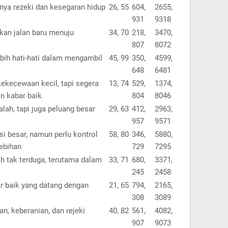
nya rezeki dan kesegaran hidup
26, 55
604,
2655,
931
9318
an jalan baru menuju
34, 70
218,
3470,
807
8072
ebih hati-hati dalam mengambil
45, 99
350,
4599,
648
6481
ekecewaan kecil, tapi segera
13, 74
529,
1374,
n kabar baik
804
8046
ah, tapi juga peluang besar
29, 63
412,
2963,
957
9571
i besar, namun perlu kontrol
58, 80
346,
5880,
lebihan
729
7295
ah tak terduga, terutama dalam
33, 71
680,
3371,
245
2458
r baik yang datang dengan
21, 65
794,
2165,
308
3089
n, keberanian, dan rejeki
40, 82
561,
4082,
907
9073