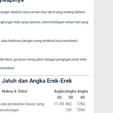
Jangan abaikan rasa cemas atau takut yang sedang dialami.
gkungan tidur yang nyaman, serta kehidupan sehari-hari yang
a, atau berbicara dengan orang terdekat bisa membantu
alih takut, gunakan mimpi jatuh sebagai pengingat untuk lebih
 perubahan.
i Jatuh dan Angka Erek-Erek
Makna & Tafsir
Angka
Angka
Angka
2D
3D
4D
 ada perubahan besar yang
17, 83
482,
1783,
eruntungan
729
7294