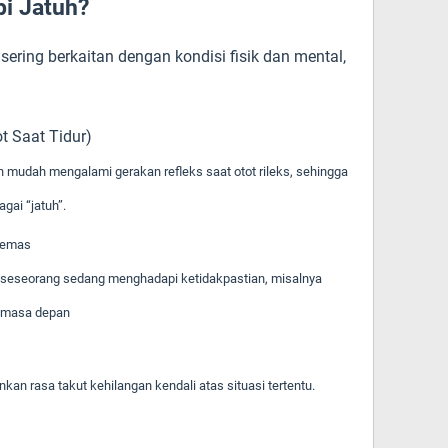
i Jatuh?
ering berkaitan dengan kondisi fisik dan mental,
ot Saat Tidur)
ih mudah mengalami gerakan refleks saat otot rileks, sehingga
gai “jatuh”.
Cemas
a seseorang sedang menghadapi ketidakpastian, misalnya
u masa depan
an rasa takut kehilangan kendali atas situasi tertentu.