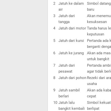
2
Jatuh ke dalam
Simbol datang
air
baru
3
Jatuh dari
Akan menemuk
tangga
kesuksesan
4
Jatuh dari motor
Tanda harus l
keputusan
5
Jatuh dari kursi
Pertanda ada k
berganti denga
6
Jatuh ke jurang
Akan ada masal
untuk bangkit
7
Jatuh dari
Pertanda ambis
pesawat
agar tidak ber
8
Jatuh dari pohon
Rezeki dari ar
usaha
9
Jatuh sambil
Akan ada kaba
berlari
cepat
10
Jatuh lalu
Simbol kekuata
bangkit kembali
berlipat