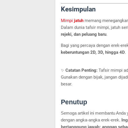
Kesimpulan
Mimpi
jatuh
memang menegangkan, 
Dalam dunia tafsir mimpi, jatuh ser
rejeki, dan peluang baru
.
Bagi yang percaya dengan erek-erek
keberuntungan 2D, 3D, hingga 4D
.
✨
Catatan Penting:
Tafsir mimpi ada
Gunakan dengan bijak, jangan dij
besar.
Penutup
Semoga artikel ini membantu Anda
dengan angka-angka erek-erek.
Ing
bertanggung jawab: anggap sebag