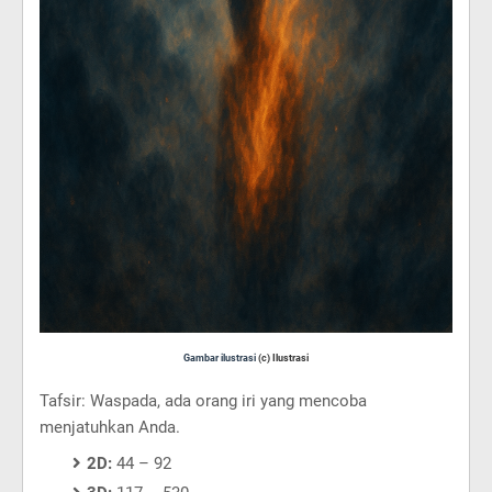
Gambar ilustrasi
(c) Ilustrasi
Tafsir: Waspada, ada orang iri yang mencoba
menjatuhkan Anda.
2D:
44 – 92