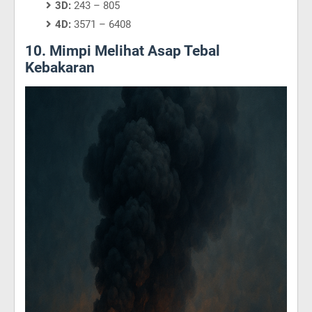
3D:
243 – 805
4D:
3571 – 6408
10. Mimpi Melihat Asap Tebal
Kebakaran