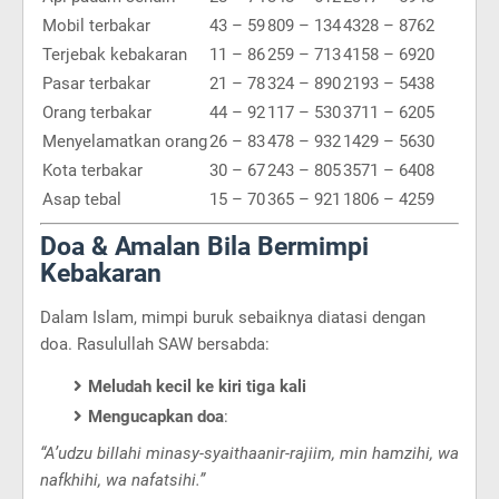
Mobil terbakar
43 – 59
809 – 134
4328 – 8762
Terjebak kebakaran
11 – 86
259 – 713
4158 – 6920
Pasar terbakar
21 – 78
324 – 890
2193 – 5438
Orang terbakar
44 – 92
117 – 530
3711 – 6205
Menyelamatkan orang
26 – 83
478 – 932
1429 – 5630
Kota terbakar
30 – 67
243 – 805
3571 – 6408
Asap tebal
15 – 70
365 – 921
1806 – 4259
Doa & Amalan Bila Bermimpi
Kebakaran
Dalam Islam, mimpi buruk sebaiknya diatasi dengan
doa. Rasulullah SAW bersabda:
Meludah kecil ke kiri tiga kali
Mengucapkan doa
:
“A’udzu billahi minasy-syaithaanir-rajiim, min hamzihi, wa
nafkhihi, wa nafatsihi.”