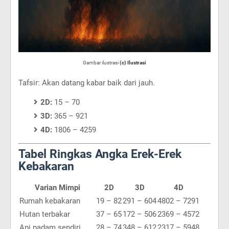
Gambar ilustrasi
(c) Ilustrasi
Tafsir: Akan datang kabar baik dari jauh.
2D:
15 – 70
3D:
365 – 921
4D:
1806 – 4259
Tabel Ringkas Angka Erek-Erek
Kebakaran
Varian Mimpi
2D
3D
4D
Rumah kebakaran
19 – 82
291 – 604
4802 – 7291
Hutan terbakar
37 – 65
172 – 506
2369 – 4572
Api padam sendiri
28 – 74
348 – 612
2317 – 5948