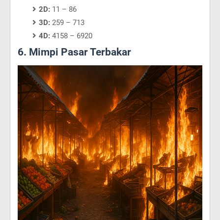
2D:
11 – 86
3D:
259 – 713
4D:
4158 – 6920
6. Mimpi Pasar Terbakar